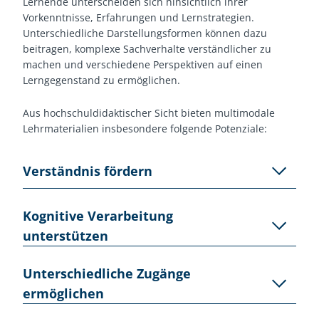
Lernende unterscheiden sich hinsichtlich ihrer
Vorkenntnisse, Erfahrungen und Lernstrategien.
Unterschiedliche Darstellungsformen können dazu
beitragen, komplexe Sachverhalte verständlicher zu
machen und verschiedene Perspektiven auf einen
Lerngegenstand zu ermöglichen.
Aus hochschuldidaktischer Sicht bieten multimodale
Lehrmaterialien insbesondere folgende Potenziale:
Verständnis fördern
Komplexe Inhalte lassen sich häufig leichter erschließen,
Kognitive Verarbeitung
wenn sie nicht ausschließlich textbasiert vermittelt
unterstützen
werden. Beispielsweise können Grafiken,
Visualisierungen oder Erklärvideos Zusammenhänge
Die Kombination unterschiedlicher Darstellungsformen
Unterschiedliche Zugänge
verdeutlichen und abstrakte Konzepte anschaulich
kann Lernende dabei unterstützen, Informationen
machen.
ermöglichen
besser zu strukturieren, einzuordnen und miteinander
zu verknüpfen. Dadurch können Lernprozesse vertieft