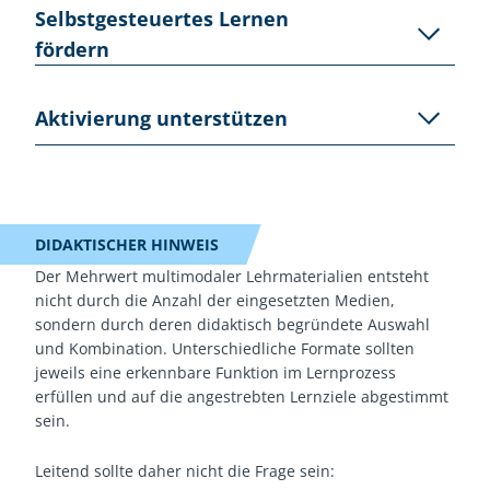
Studierende profitieren von verschiedenen Zugängen zu
Selbstgesteuertes Lernen
und nachhaltiger gestaltet werden.
einem Thema. Während einige Inhalte durch Texte
fördern
besonders präzise vermittelt werden können, eignen
sich andere Formate besser zur Veranschaulichung von
Insbesondere in Selbstlernphasen können
Prozessen, Abläufen oder Anwendungsbeispielen.
Aktivierung unterstützen
unterschiedliche Materialformen dazu beitragen,
Lernwege flexibler zu gestalten. Studierende erhalten
die Möglichkeit, Inhalte entsprechend ihrer individuellen
Vielfältige Lehrmaterialien können die Grundlage für
Voraussetzungen und Lernbedürfnisse zu erschließen.
unterschiedliche Lernaktivitäten bilden, etwa für
Diskussionen, Reflexionsaufgaben, Problemlösungen
DIDAKTISCHER HINWEIS
oder die Anwendung von Wissen auf konkrete
Der Mehrwert multimodaler Lehrmaterialien entsteht
Fragestellungen.
nicht durch die Anzahl der eingesetzten Medien,
sondern durch deren didaktisch begründete Auswahl
und Kombination. Unterschiedliche Formate sollten
jeweils eine erkennbare Funktion im Lernprozess
erfüllen und auf die angestrebten Lernziele abgestimmt
sein.
Leitend sollte daher nicht die Frage sein: