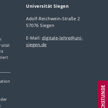
Universität Siegen
Adolf-Reichwein-Straße 2
57076 Siegen
E-Mail:
digitale-lehre@uni-
m
siegen.de
rsität
ht
ziert
ation
SPRECHSTUNDE
 der
s